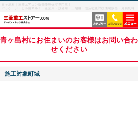
青ヶ島村｜三菱エアコン販売修理保守専門店！
パッケージ・ビル用マルチ・産業用・設備用・工場用・他店徹底対抗価格販売・見積無料
当社の強み
青ヶ島村にお住まいのお客様はお問い合わ
せください
サービス内容
よくあるご質問
施工対象町域
サービスの流れ
ご利用案内
ビル用マルチエアコン
お客様の声
産業用・設備用・工場用エアコン
メニューを閉じる
業務用エアコン修理
お問い合わせを閉じる