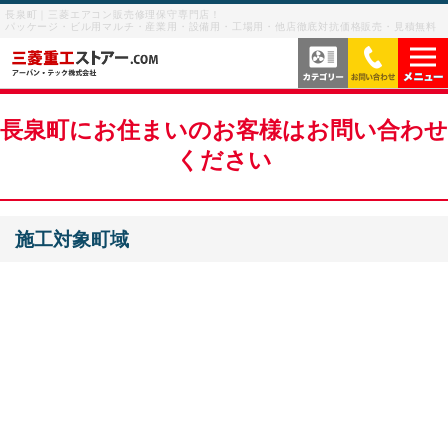
長泉町｜三菱エアコン販売修理保守専門店！
パッケージ・ビル用マルチ・産業用・設備用・工場用・他店徹底対抗価格販売・見積無料
当社の強み
長泉町にお住まいのお客様はお問い合わせ
ください
サービス内容
よくあるご質問
施工対象町域
サービスの流れ
ご利用案内
ビル用マルチエアコン
お客様の声
産業用・設備用・工場用エアコン
メニューを閉じる
業務用エアコン修理
お問い合わせを閉じる