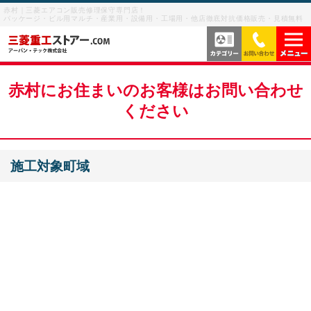
赤村｜三菱エアコン販売修理保守専門店！
パッケージ・ビル用マルチ・産業用・設備用・工場用・他店徹底対抗価格販売・見積無料
当社の強み
赤村にお住まいのお客様はお問い合わせ
ください
サービス内容
よくあるご質問
施工対象町域
サービスの流れ
ご利用案内
ビル用マルチエアコン
お客様の声
産業用・設備用・工場用エアコン
メニューを閉じる
業務用エアコン修理
お問い合わせを閉じる