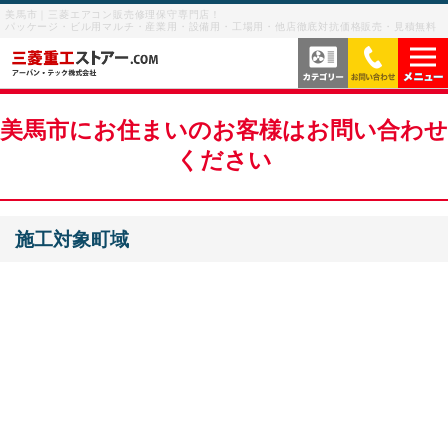
美馬市｜三菱エアコン販売修理保守専門店！
パッケージ・ビル用マルチ・産業用・設備用・工場用・他店徹底対抗価格販売・見積無料
当社の強み
美馬市にお住まいのお客様はお問い合わせ
ください
サービス内容
よくあるご質問
施工対象町域
サービスの流れ
ご利用案内
ビル用マルチエアコン
お客様の声
産業用・設備用・工場用エアコン
メニューを閉じる
業務用エアコン修理
お問い合わせを閉じる