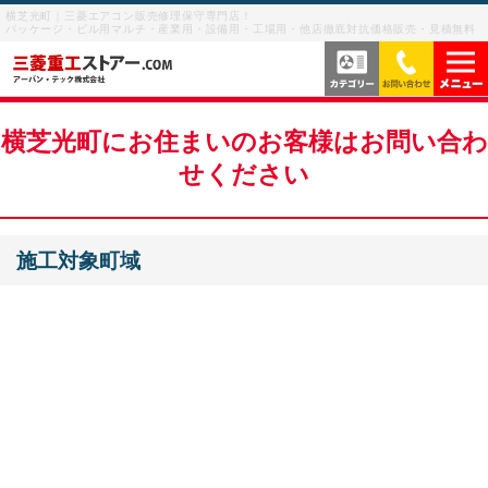
横芝光町｜三菱エアコン販売修理保守専門店！
パッケージ・ビル用マルチ・産業用・設備用・工場用・他店徹底対抗価格販売・見積無料
当社の強み
横芝光町にお住まいのお客様はお問い合わ
せください
サービス内容
よくあるご質問
施工対象町域
サービスの流れ
ご利用案内
ビル用マルチエアコン
お客様の声
産業用・設備用・工場用エアコン
メニューを閉じる
業務用エアコン修理
お問い合わせを閉じる