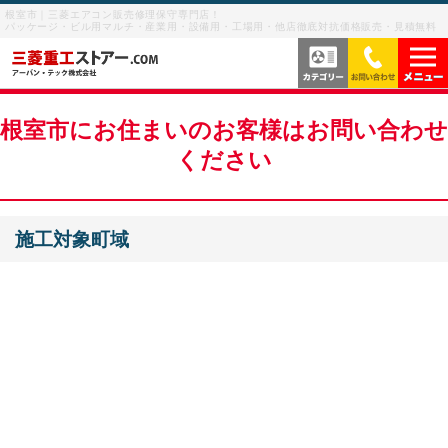
根室市｜三菱エアコン販売修理保守専門店！
パッケージ・ビル用マルチ・産業用・設備用・工場用・他店徹底対抗価格販売・見積無料
当社の強み
根室市にお住まいのお客様はお問い合わせ
ください
サービス内容
よくあるご質問
施工対象町域
サービスの流れ
ご利用案内
ビル用マルチエアコン
お客様の声
産業用・設備用・工場用エアコン
メニューを閉じる
業務用エアコン修理
お問い合わせを閉じる