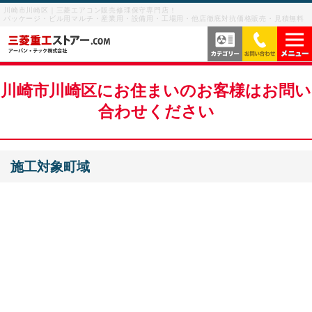
川崎市川崎区｜三菱エアコン販売修理保守専門店！
パッケージ・ビル用マルチ・産業用・設備用・工場用・他店徹底対抗価格販売・見積無料
当社の強み
川崎市川崎区にお住まいのお客様はお問い
合わせください
サービス内容
よくあるご質問
施工対象町域
サービスの流れ
ご利用案内
ビル用マルチエアコン
お客様の声
産業用・設備用・工場用エアコン
メニューを閉じる
業務用エアコン修理
お問い合わせを閉じる