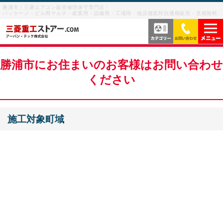
勝浦市｜三菱エアコン販売修理保守専門店！
パッケージ・ビル用マルチ・産業用・設備用・工場用・他店徹底対抗価格販売・見積無料
当社の強み
勝浦市にお住まいのお客様はお問い合わせ
ください
サービス内容
よくあるご質問
施工対象町域
サービスの流れ
ご利用案内
ビル用マルチエアコン
お客様の声
産業用・設備用・工場用エアコン
メニューを閉じる
業務用エアコン修理
お問い合わせを閉じる